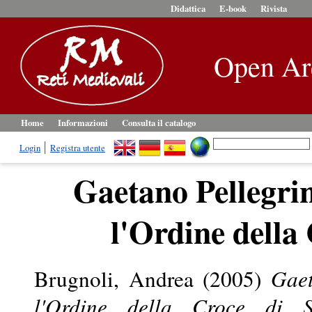
Didattica
E-book
Rivista
Open Ar
Home
Informazioni
Consulta il catalogo
Login
Registra utente
Gaetano Pellegrin
l'Ordine della
Brugnoli, Andrea
(2005)
Gaet
l'Ordine della Croce di S