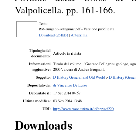
Valpolicella. pp. 161-166.
Testo
- Versione pubblicata
RM-Brugnoli-Pellegrini2.pdf
Download (261kB)
|
Anteprima
Tipologia del
Articolo in rivista
documento:
Informazioni
Titolo del volume: "Gaetano Pellegrini geologo, ag
aggiuntive:
2005", a cura di Andrea Brugnoli.
Soggetto:
D History General and Old World
>
D History (Gener
Depositato da:
dr Vincenzo De Luise
Depositato il:
17 Set 2014 04:57
Ultima modifica:
03 Nov 2014 13:48
URI:
http://www.rmoa.unina.it/id/eprint/220
Downloads