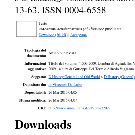
13-63. ISSN 0004-6558
Testo
- Versione pubblicata
RM-Varanini-Terrafermaveneta.pdf
Download (361kB)
|
Anteprima
Tipologia del
Articolo in rivista
documento:
Informazioni
Titolo del volume: "1509-2009. L’ombra di Agnadello: V
aggiuntive:
2009", a cura di Giuseppe Del Torre e Alfredo Viggiano.
Soggetto:
D History General and Old World
>
D History (General)
Depositato da:
dr Vincenzo De Luise
Depositato il:
26 Mar 2015 04:05
Ultima modifica:
26 Mar 2015 04:07
URI:
http://www.rmoa.unina.it/id/eprint/2029
Downloads