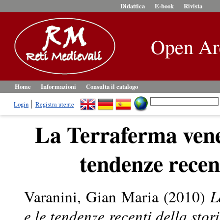
Didattica
E-book
Rivista
Open Ar
Home
Informazioni
Consulta il catalogo
Login
Registra utente
La Terraferma vene
tendenze recent
Varanini, Gian Maria
(2010)
L
e le tendenze recenti della stor