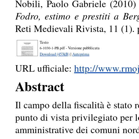
Nobili, Paolo Gabriele
(2010
Fodro, estimo e prestiti a Ber
Reti Medievali Rivista, 11 (1)
Testo
- Versione pubblicata
6-1030-1-PB.pdf
Download (453kB)
|
Anteprima
URL ufficiale:
http://www.rmojs
Abstract
Il campo della fiscalità è stat
punto di vista privilegiato per l
amministrative dei comuni nordi