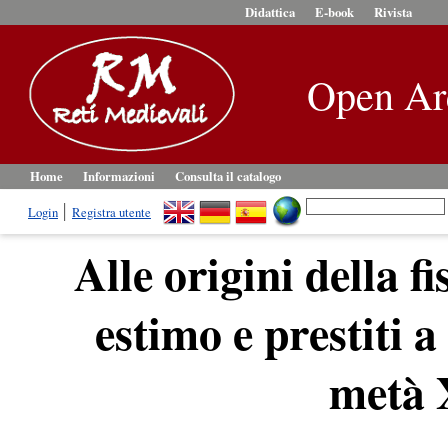
Didattica
E-book
Rivista
Open Ar
Home
Informazioni
Consulta il catalogo
Login
Registra utente
Alle origini della f
estimo e prestiti 
metà 