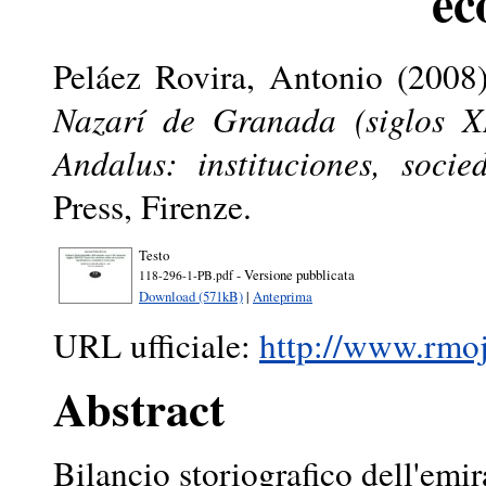
ec
Peláez Rovira, Antonio
(2008
Nazarí de Granada (siglos XI
Andalus: instituciones, soci
Press, Firenze.
Testo
- Versione pubblicata
118-296-1-PB.pdf
Download (571kB)
|
Anteprima
URL ufficiale:
http://www.rmojs
Abstract
Bilancio storiografico dell'em