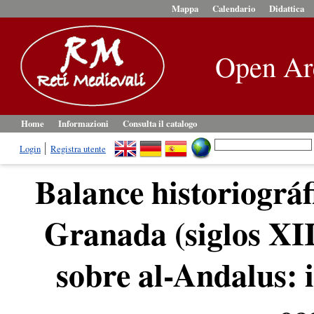
Mappa
Calendario
Didattica
Open Ar
Home
Informazioni
Consulta il catalogo
Login
Registra utente
Balance historiográf
Granada (siglos XII
sobre al-Andalus: i