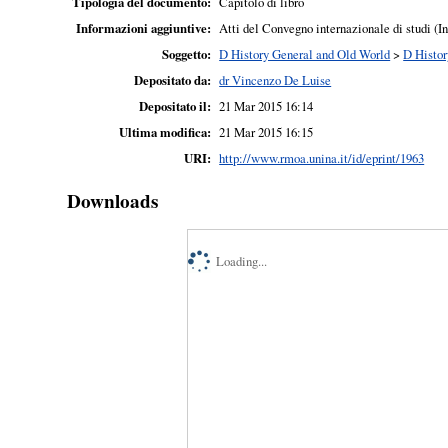
Tipologia del documento:
Capitolo di libro
Informazioni aggiuntive:
Atti del Convegno internazionale di studi (I
Soggetto:
D History General and Old World
>
D Histor
Depositato da:
dr Vincenzo De Luise
Depositato il:
21 Mar 2015 16:14
Ultima modifica:
21 Mar 2015 16:15
URI:
http://www.rmoa.unina.it/id/eprint/1963
Downloads
Loading...