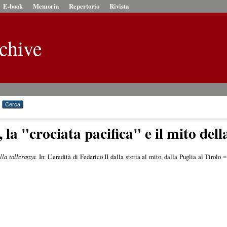
E-book
Memoria
Repertorio
Rivista
chive
, la "crociata pacifica" e il mito dell
lla tolleranza.
In: L’eredità di Federico II dalla storia al mito, dalla Puglia al Tirol