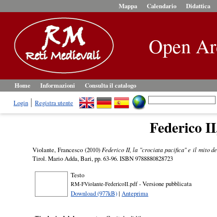
Mappa
Calendario
Didattica
Open Ar
Home
Informazioni
Consulta il catalogo
Login
Registra utente
Federico II
Violante, Francesco
(2010)
Federico II, la "crociata pacifica" e il mito de
Tirol. Mario Adda, Bari, pp. 63-96. ISBN 9788880828723
Testo
- Versione pubblicata
RM-FViolante-FedericoII.pdf
Download (977kB)
|
Anteprima