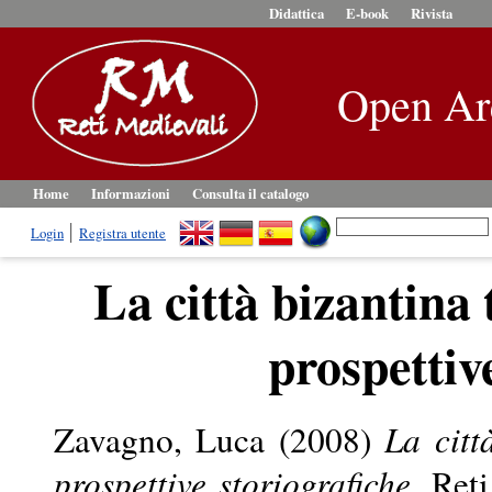
Didattica
E-book
Rivista
Open Ar
Home
Informazioni
Consulta il catalogo
Login
Registra utente
La città bizantina t
prospettiv
Zavagno, Luca
(2008)
La citt
prospettive storiografiche.
Reti