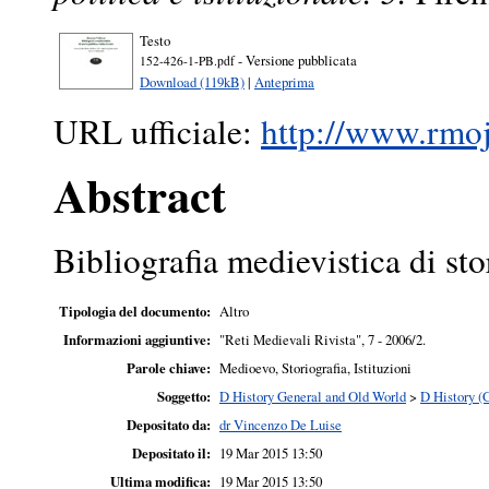
Testo
- Versione pubblicata
152-426-1-PB.pdf
Download (119kB)
|
Anteprima
URL ufficiale:
http://www.rmojs
Abstract
Bibliografia medievistica di stor
Tipologia del documento:
Altro
Informazioni aggiuntive:
"Reti Medievali Rivista", 7 - 2006/2.
Parole chiave:
Medioevo, Storiografia, Istituzioni
Soggetto:
D History General and Old World
>
D History (
Depositato da:
dr Vincenzo De Luise
Depositato il:
19 Mar 2015 13:50
Ultima modifica:
19 Mar 2015 13:50