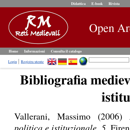
Didattica
E-book
Rivista
Open Ar
Home
Informazioni
Consulta il catalogo
Login
Registra utente
Bibliografia medievi
istit
Vallerani, Massimo
(2006)
politica e istituzionale. 5.
Firen