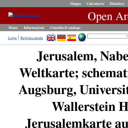
Mappa
Calendario
Didattica
Open Ar
Home
Informazioni
Consulta il catalogo
Login
Registra utente
Jerusalem, Nabe
Weltkarte; schemat
Augsburg, Universit
Wallerstein Hs
Jerusalemkarte au