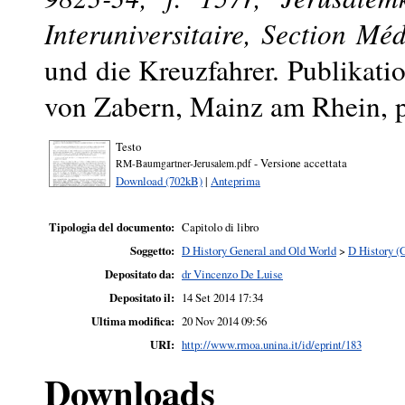
Interuniversitaire, Section Méd
und die Kreuzfahrer. Publikati
von Zabern, Mainz am Rhein,
Testo
- Versione accettata
RM-Baumgartner-Jerusalem.pdf
Download (702kB)
|
Anteprima
Tipologia del documento:
Capitolo di libro
Soggetto:
D History General and Old World
>
D History (
Depositato da:
dr Vincenzo De Luise
Depositato il:
14 Set 2014 17:34
Ultima modifica:
20 Nov 2014 09:56
URI:
http://www.rmoa.unina.it/id/eprint/183
Downloads