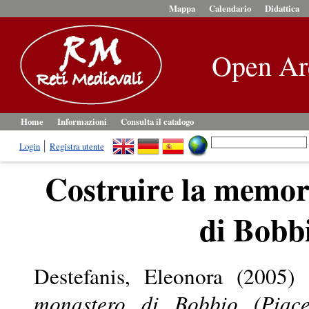
Mappa
Calendario
Didattica
Open Ar
Home
Informazioni
Consulta il catalogo
Login
Registra utente
Costruire la memori
di Bobb
Destefanis, Eleonora
(2005)
monastero di Bobbio (Piace