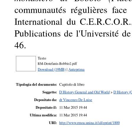
communautés régulières face 
International du C.E.R.C.O.R
Publications de l'Université de
46.
Testo
RM-Destefanis-Bobbio2.pdf
Download (19MB)
|
Anteprima
Tipologia del documento:
Capitolo di libro
Soggetto:
D History General and Old World
>
D History (
Depositato da:
dr Vincenzo De Luise
Depositato il:
11 Mar 2015 19:44
Ultima modifica:
11 Mar 2015 19:44
URI:
http://www.rmoa.unina.it/id/eprint/1800