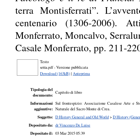
terra Montisferrati”. L’avve
centenario (1306-2006). At
Monferrato, Moncalvo, Serralun
Casale Monferrato, pp. 211-22
Testo
- Versione pubblicata
settia.pdf
Download (163kB)
|
Anteprima
Tipologia del
Capitolo di libro
documento:
Informazioni
Sul frontespizio: Associazione Casalese Arte e St
aggiuntive:
Naturale del Sacro Monte di Crea.
Soggetto:
D History General and Old World
>
D History (Gener
Depositato da:
dr Vincenzo De Luise
Depositato il:
03 Mar 2015 05:39