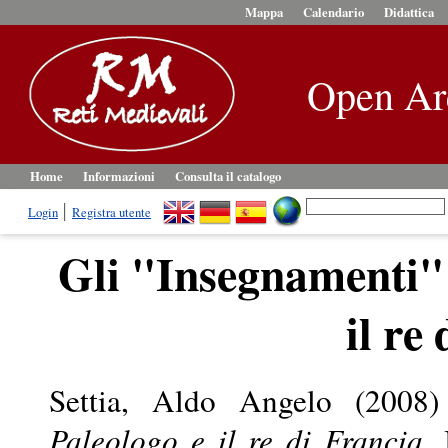
Mappa
Calendario
Didattica
Open Ar
Home
Informazioni
Consulta il catalogo
Login
Registra utente
Gli "Insegnamenti" 
il re
Settia, Aldo Angelo
(2008
Paleologo e il re di Francia.
I