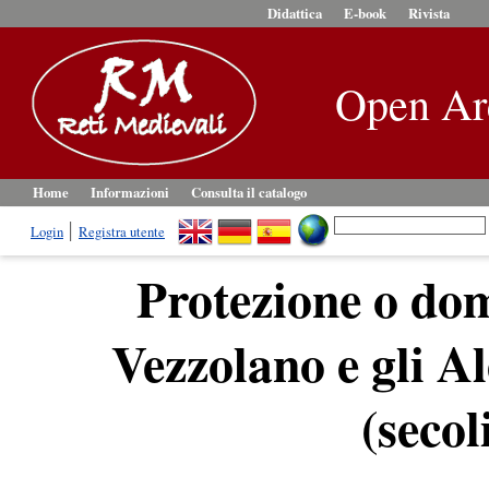
Didattica
E-book
Rivista
Open Ar
Home
Informazioni
Consulta il catalogo
Login
Registra utente
Protezione o do
Vezzolano e gli A
(secol