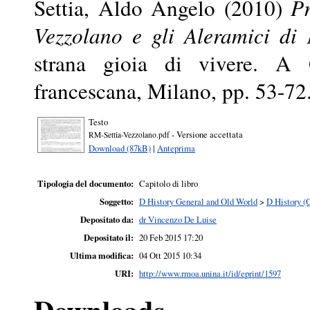
Settia, Aldo Angelo
(2010)
P
Vezzolano e gli Aleramici di M
strana gioia di vivere. A 
francescana, Milano, pp. 53-7
Testo
- Versione accettata
RM-Settia-Vezzolano.pdf
Download (87kB)
|
Anteprima
Tipologia del documento:
Capitolo di libro
Soggetto:
D History General and Old World
>
D History (
Depositato da:
dr Vincenzo De Luise
Depositato il:
20 Feb 2015 17:20
Ultima modifica:
04 Ott 2015 10:34
URI:
http://www.rmoa.unina.it/id/eprint/1597