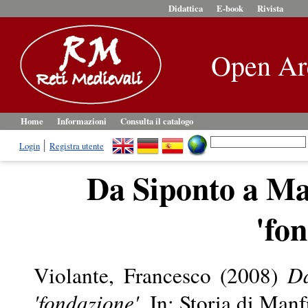
Didattica
E-book
Rivista
Open Ar
Home
Informazioni
Consulta il catalogo
Login
Registra utente
Da Siponto a Ma
'fo
Violante, Francesco
(2008)
Da
'fondazione'.
In: Storia di Manf