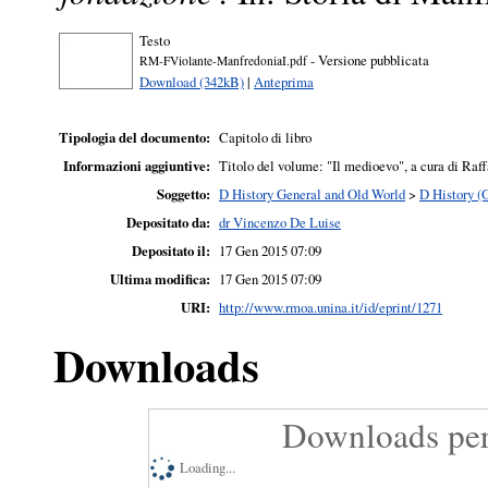
Testo
- Versione pubblicata
RM-FViolante-ManfredoniaI.pdf
Download (342kB)
|
Anteprima
Tipologia del documento:
Capitolo di libro
Informazioni aggiuntive:
Titolo del volume: "Il medioevo", a cura di Raff
Soggetto:
D History General and Old World
>
D History (
Depositato da:
dr Vincenzo De Luise
Depositato il:
17 Gen 2015 07:09
Ultima modifica:
17 Gen 2015 07:09
URI:
http://www.rmoa.unina.it/id/eprint/1271
Downloads
Downloads per
Loading...