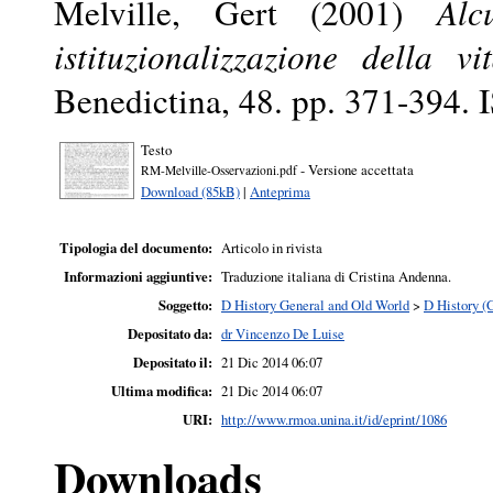
Melville, Gert
(2001)
Alc
istituzionalizzazione della v
Benedictina, 48. pp. 371-394.
Testo
- Versione accettata
RM-Melville-Osservazioni.pdf
Download (85kB)
|
Anteprima
Tipologia del documento:
Articolo in rivista
Informazioni aggiuntive:
Traduzione italiana di Cristina Andenna.
Soggetto:
D History General and Old World
>
D History (
Depositato da:
dr Vincenzo De Luise
Depositato il:
21 Dic 2014 06:07
Ultima modifica:
21 Dic 2014 06:07
URI:
http://www.rmoa.unina.it/id/eprint/1086
Downloads