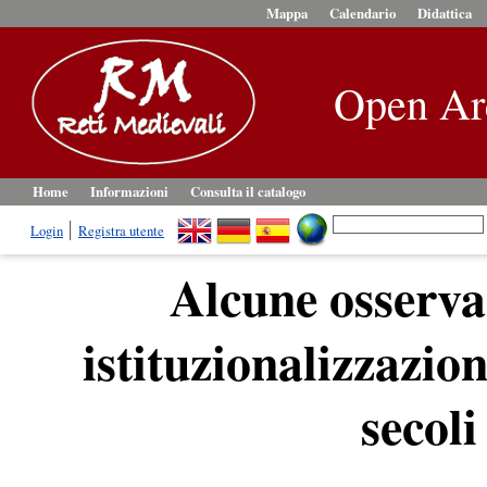
Mappa
Calendario
Didattica
Open Ar
Home
Informazioni
Consulta il catalogo
Login
Registra utente
Alcune osservaz
istituzionalizzazion
secoli