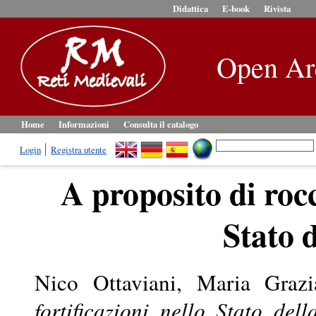
Didattica
E-book
Rivista
Open Ar
Home
Informazioni
Consulta il catalogo
Login
Registra utente
A proposito di rocc
Stato 
Nico Ottaviani, Maria Grazi
fortificazioni nello Stato dell