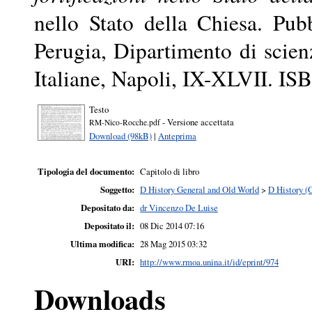
nello Stato della Chiesa. Pubb
Perugia, Dipartimento di scienz
Italiane, Napoli, IX-XLVII. I
Testo
- Versione accettata
RM-Nico-Rocche.pdf
Download (98kB)
|
Anteprima
Tipologia del documento:
Capitolo di libro
Soggetto:
D History General and Old World
>
D History (
Depositato da:
dr Vincenzo De Luise
Depositato il:
08 Dic 2014 07:16
Ultima modifica:
28 Mag 2015 03:32
URI:
http://www.rmoa.unina.it/id/eprint/974
Downloads