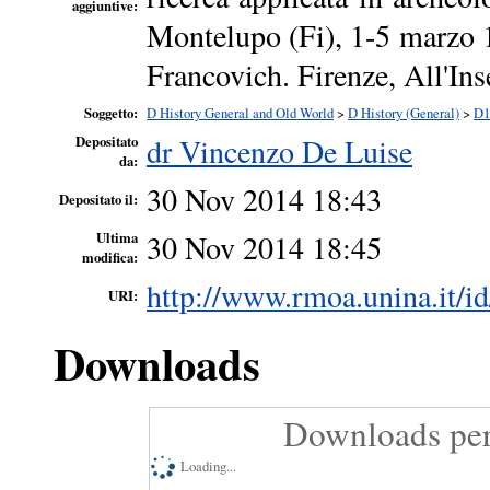
aggiuntive:
Montelupo (Fi), 1-5 marzo 1
Francovich. Firenze, All'In
Soggetto:
D History General and Old World
>
D History (General)
>
D1
dr Vincenzo De Luise
Depositato
da:
30 Nov 2014 18:43
Depositato il:
30 Nov 2014 18:45
Ultima
modifica:
http://www.rmoa.unina.it/id
URI:
Downloads
Downloads per
Loading...