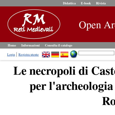
Didattica
E-book
Rivista
Open Ar
Home
Informazioni
Consulta il catalogo
Login
Registra utente
Le necropoli di Cast
per l'archeologi
R