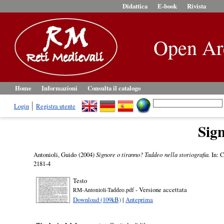
Didattica
E-book
Rivista
Open Ar
Home
Informazioni
Consulta il catalogo
Login
Registra utente
Sign
Antonioli, Guido
(2004)
Signore o tiranno? Taddeo nella storiografia.
In: C
2181-4
Testo
- Versione accettata
RM-Antonioli-Taddeo.pdf
Download (109kB)
|
Anteprima