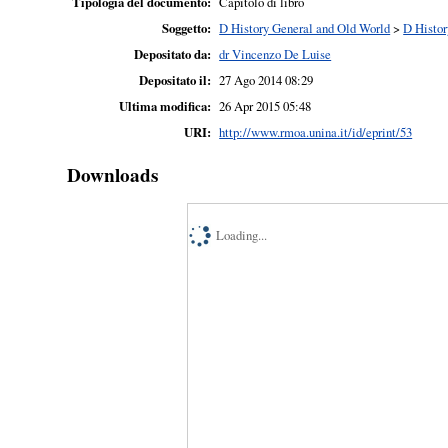
Tipologia del documento:
Capitolo di libro
Soggetto:
D History General and Old World
>
D Histor
Depositato da:
dr Vincenzo De Luise
Depositato il:
27 Ago 2014 08:29
Ultima modifica:
26 Apr 2015 05:48
URI:
http://www.rmoa.unina.it/id/eprint/53
Downloads
Loading...