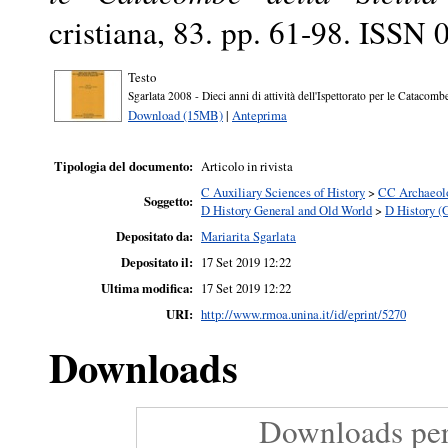
cristiana, 83. pp. 61-98. ISSN
Testo
Sgarlata 2008 - Dieci anni di attività dell'Ispettorato per le Catacombe
Download (15MB)
|
Anteprima
Tipologia del documento:
Articolo in rivista
C Auxiliary Sciences of History
>
CC Archaeol
Soggetto:
D History General and Old World
>
D History (
Depositato da:
Mariarita Sgarlata
Depositato il:
17 Set 2019 12:22
Ultima modifica:
17 Set 2019 12:22
URI:
http://www.rmoa.unina.it/id/eprint/5270
Downloads
Downloads per