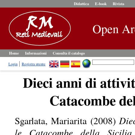
Didattica
E-book
Rivista
Open Ar
Home
Informazioni
Consulta il catalogo
Login
Registra utente
Dieci anni di attivi
Catacombe dell
Sgarlata, Mariarita
(2008)
Diec
le Catacombe della Sicilia 