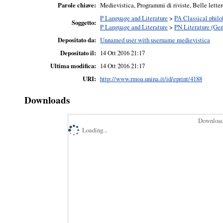
Parole chiave:
Medievistica, Programmi di riviste, Belle letter
P Language and Literature
>
PA Classical philo
Soggetto:
P Language and Literature
>
PN Literature (Gen
Depositato da:
Unnamed user with username medievistica
Depositato il:
14 Ott 2016 21:17
Ultima modifica:
14 Ott 2016 21:17
URI:
http://www.rmoa.unina.it/id/eprint/4188
Downloads
Downloads
Loading...