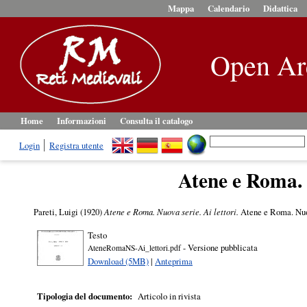
Mappa
Calendario
Didattica
Open Ar
Home
Informazioni
Consulta il catalogo
Login
Registra utente
Atene e Roma. N
Pareti, Luigi
(1920)
Atene e Roma. Nuova serie. Ai lettori.
Atene e Roma. Nuov
Testo
- Versione pubblicata
AteneRomaNS-Ai_lettori.pdf
Download (5MB)
|
Anteprima
Tipologia del documento:
Articolo in rivista