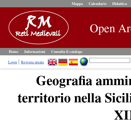
Mappa
Calendario
Didattica
Open Ar
Home
Informazioni
Consulta il catalogo
Login
Registra utente
Geografia ammini
territorio nella Sici
XI