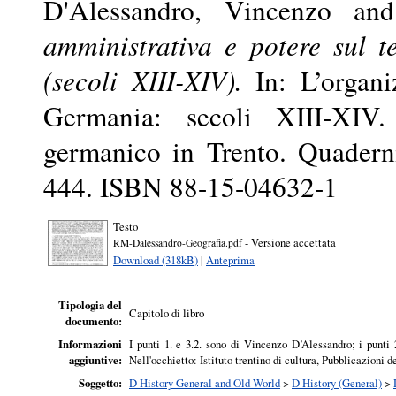
D'Alessandro, Vincenzo
an
amministrativa e potere sul te
(secoli XIII-XIV).
In: L’organiz
Germania: secoli XIII-XIV. A
germanico in Trento. Quadern
444. ISBN 88-15-04632-1
Testo
- Versione accettata
RM-Dalessandro-Geografia.pdf
Download (318kB)
|
Anteprima
Tipologia del
Capitolo di libro
documento:
Informazioni
I punti 1. e 3.2. sono di Vincenzo D’Alessandro; i punti 2
aggiuntive:
Nell'occhietto: Istituto trentino di cultura, Pubblicazioni de
Soggetto:
D History General and Old World
>
D History (General)
>