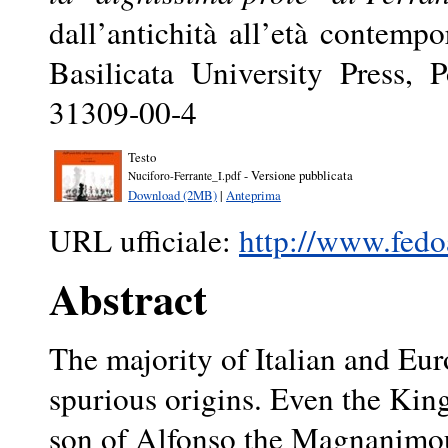
dall’antichità all’età contem
Basilicata University Press,
31309-00-4
Testo
- Versione pubblicata
Nuciforo-Ferrante_I.pdf
Download (2MB)
|
Anteprima
URL ufficiale:
http://www.fedoa
Abstract
The majority of Italian and Eu
spurious origins. Even the King 
son of Alfonso the Magnanimous