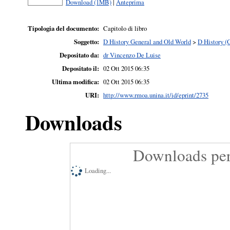
Download (1MB)
|
Anteprima
Tipologia del documento:
Capitolo di libro
Soggetto:
D History General and Old World
>
D History (
Depositato da:
dr Vincenzo De Luise
Depositato il:
02 Ott 2015 06:35
Ultima modifica:
02 Ott 2015 06:35
URI:
http://www.rmoa.unina.it/id/eprint/2735
Downloads
Downloads per
Loading...