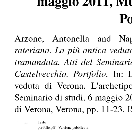
maggio 2011, Mu
Po
Arzone, Antonella
and
Nap
rateriana. La più antica vedut
tramandata. Atti del Seminar
Castelvecchio. Portfolio.
In: L
veduta di Verona. L'archetip
Seminario di studi, 6 maggio 
di Verona, Verona, pp. 11-23.
Testo
- Versione pubblicata
portfolio.pdf