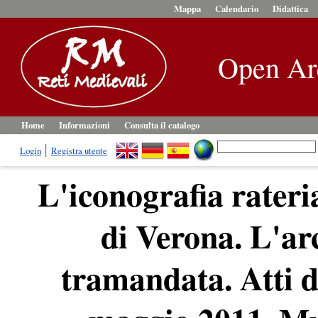
Mappa
Calendario
Didattica
Open Ar
Home
Informazioni
Consulta il catalogo
Login
Registra utente
L'iconografia rateri
di Verona. L'ar
tramandata. Atti d