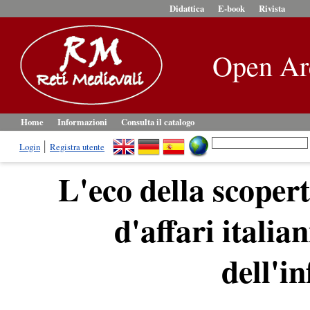
Didattica
E-book
Rivista
Open Ar
Home
Informazioni
Consulta il catalogo
Login
Registra utente
L'eco della scoper
d'affari italian
dell'i