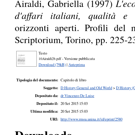
Airaldi, Gabriella
(1997)
L'ec
d'affari italiani, qualità e 
orizzonti aperti. Profili del 
Scriptorium, Torino, pp. 225-
Testo
- Versione pubblicata
10Airaldi2b.pdf
Download (79kB)
|
Anteprima
Tipologia del documento:
Capitolo di libro
Soggetto:
D History General and Old World
>
D History (
Depositato da:
dr Vincenzo De Luise
Depositato il:
20 Set 2015 15:03
Ultima modifica:
20 Set 2015 15:03
URI:
http://www.rmoa.unina.it/id/eprint/2580