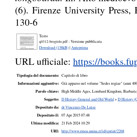
(6). Firenze University Press
130-6
Testo
- Versione pubblicata
q0312-brogiolo.pdf
Download (138kB)
|
Anteprima
URL ufficiale:
https://books.fu
Tipologia del documento:
Capitolo di libro
Informazioni aggiuntive:
Già apparso nel volume "Sedes regiae" (anni 400-
Parole chiave:
High Middle Ages, Lombard Kingdom, Barbaric s
Soggetto:
D History General and Old World
>
D History (
Depositato da:
dr Vincenzo De Luise
Depositato il:
07 Apr 2015 07:48
Ultima modifica:
21 Feb 2024 10:29
URI:
http://www.rmoa.unina.it/id/eprint/2268