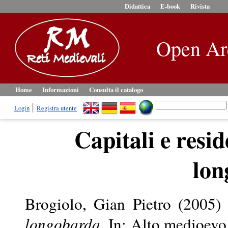
Didattica
E-book
Rivista
Open Ar
Home
Informazioni
Consulta il catalogo
Login
Registra utente
Capitali e resid
lon
Brogiolo, Gian Pietro
(2005
longobarda.
In: Alto medioevo