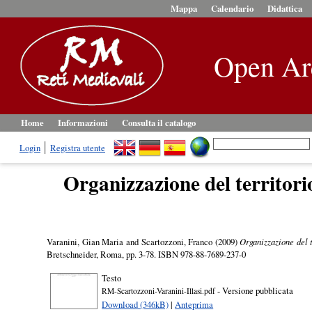
Mappa
Calendario
Didattica
Open Ar
Home
Informazioni
Consulta il catalogo
Login
Registra utente
Organizzazione del territorio
Varanini, Gian Maria
and
Scartozzoni, Franco
(2009)
Organizzazione del t
Bretschneider, Roma, pp. 3-78. ISBN 978-88-7689-237-0
Testo
- Versione pubblicata
RM-Scartozzoni-Varanini-Illasi.pdf
Download (346kB)
|
Anteprima